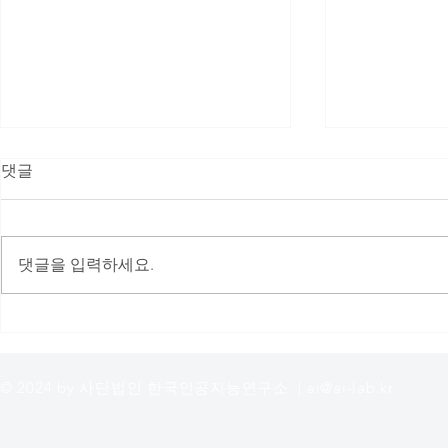
댓글
댓글을 입력하세요.
오픈랩 9기 언어모델(LLM) 연
(사)한국인
구랩 종료보고
젝트랩 2기
© 2024 by 사단법인 한국인공지능연구소 |
ai@ai-lab.kr