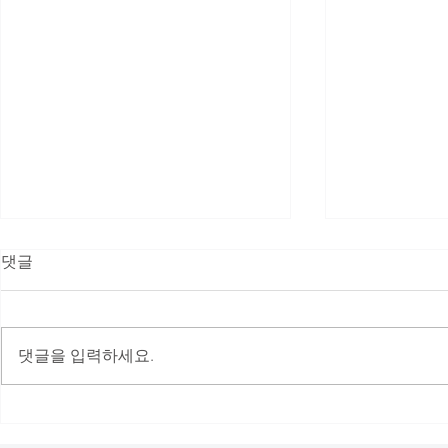
댓글
댓글을 입력하세요.
오픈랩 9기 언어모델(LLM) 연
(사)한국인
구랩 종료보고
젝트랩 2기