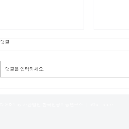
댓글
댓글을 입력하세요.
오픈랩 9기 언어모델(LLM) 연
(사)한국인
구랩 종료보고
젝트랩 2기
© 2024 by 사단법인 한국인공지능연구소 |
ai@ai-lab.kr