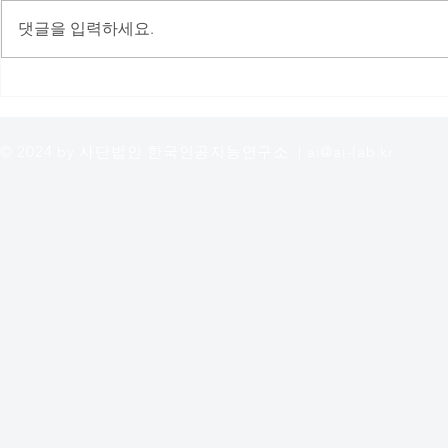
댓글을 입력하세요.
오픈랩 9기 언어모델(LLM) 연
(사)한국인
구랩 종료보고
젝트랩 2기
© 2024 by 사단법인 한국인공지능연구소 |
ai@ai-lab.kr